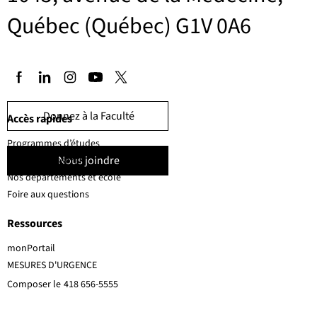
Québec (Québec) G1V 0A6
Donnez à la Faculté
Accès rapides
Programmes d’études
Nous joindre
Corps professoral
Nos départements et école
Foire aux questions
Ressources
monPortail
MESURES D'URGENCE
Composer le
418 656-5555